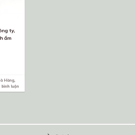
ông ty,
nh ẩm
hà Hàng
,
 bình luận