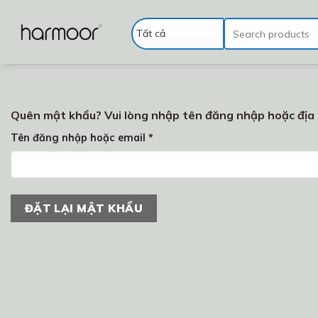
Chuyển
đến
Tìm
kiếm:
nội
dung
Quên mật khẩu? Vui lòng nhập tên đăng nhập hoặc địa c
Bắt
Tên đăng nhập hoặc email
*
buộc
ĐẶT LẠI MẬT KHẨU