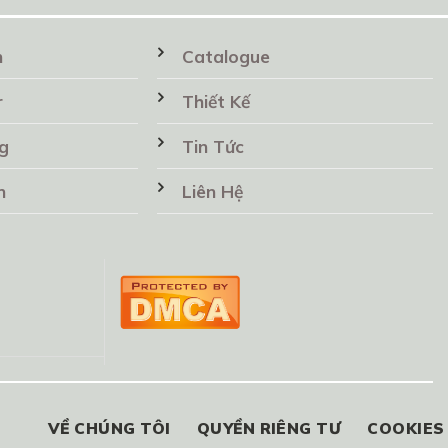
n
Catalogue
r
Thiết Kế
g
Tin Tức
n
Liên Hệ
VỀ CHÚNG TÔI
QUYỀN RIÊNG TƯ
COOKIES