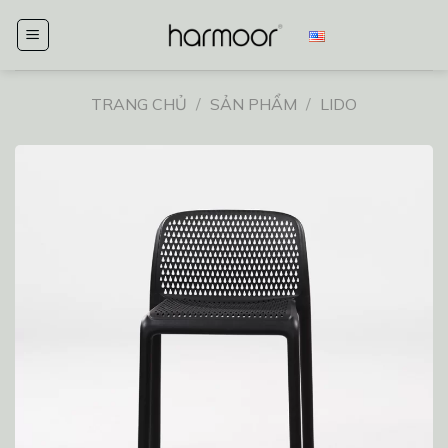
Chuyển
đến
nội
dung
TRANG CHỦ
/
SẢN PHẨM
/
LIDO