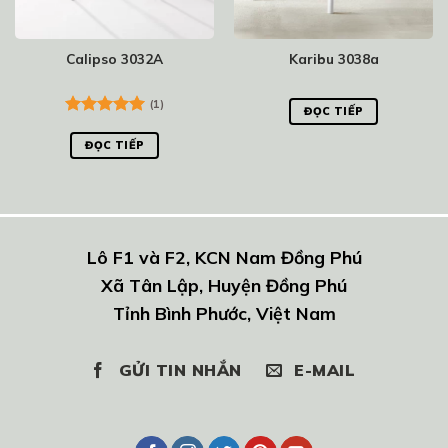
Calipso 3032A
Karibu 3038a
(1)
ĐỌC TIẾP
Được xếp
hạng
5.00
ĐỌC TIẾP
5 sao
Lô F1 và F2, KCN Nam Đồng Phú
Xã Tân Lập, Huyện Đồng Phú
Tỉnh Bình Phước, Việt Nam
GỬI TIN NHẮN
E-MAIL