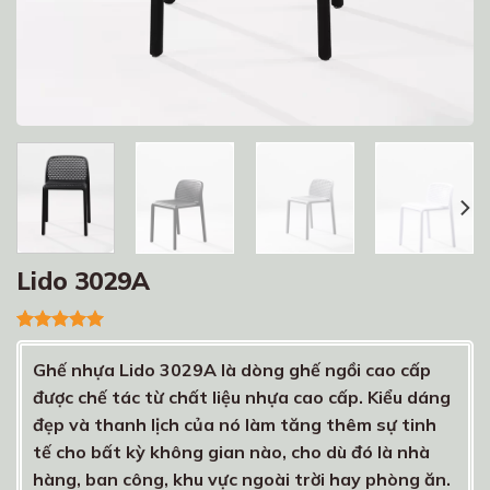
Lido 3029A
5.00
1
trên 5
dựa trên
Ghế nhựa Lido 3029A là dòng ghế ngồi cao cấp
đánh giá
được chế tác từ chất liệu nhựa cao cấp. Kiểu dáng
đẹp và thanh lịch của nó làm tăng thêm sự tinh
tế cho bất kỳ không gian nào, cho dù đó là nhà
hàng, ban công, khu vực ngoài trời hay phòng ăn.