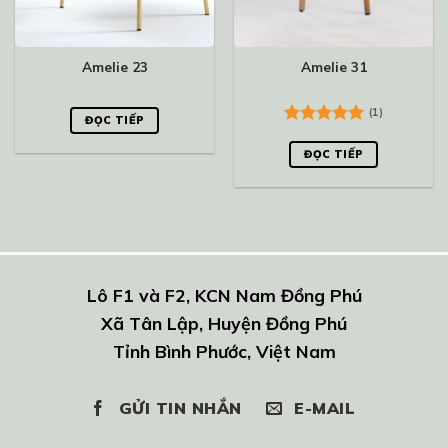
Amelie 23
Amelie 31
(1)
ĐỌC TIẾP
Được xếp
hạng
5.00
ĐỌC TIẾP
5 sao
Lô F1 và F2, KCN Nam Đồng Phú
Xã Tân Lập, Huyện Đồng Phú
Tỉnh Bình Phước, Việt Nam
GỬI TIN NHẮN
E-MAIL