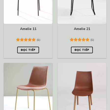
Amelie 11
Amelie 21
(1)
(1)
Được xếp
Được xếp
hạng
5.00
hạng
5.00
ĐỌC TIẾP
ĐỌC TIẾP
5 sao
5 sao