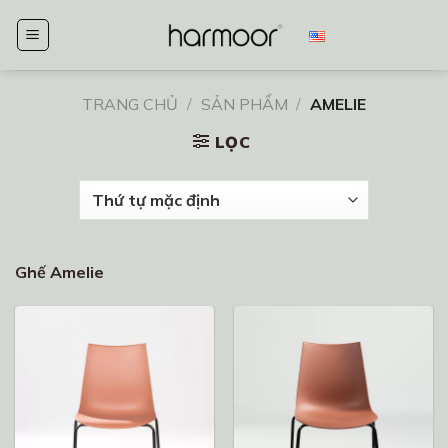
Chuyển
đến
nội
dung
TRANG CHỦ
/
SẢN PHẨM
/
AMELIE
LỌC
Ghế Amelie