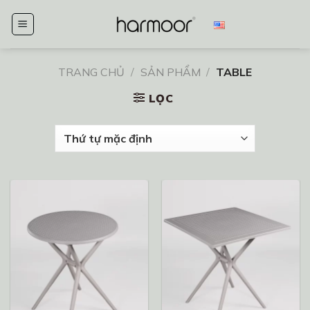
Chuyển
đến
nội
dung
TRANG CHỦ
/
SẢN PHẨM
/
TABLE
LỌC