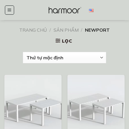
Chuyển
đến
nội
dung
TRANG CHỦ
/
SẢN PHẨM
/
NEWPORT
LỌC