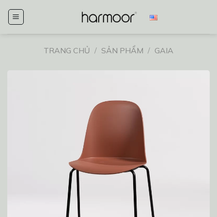
Chuyển
đến
nội
dung
TRANG CHỦ
/
SẢN PHẨM
/
GAIA