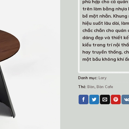
phù hợp cho cả quán 
trên làm bằng nhựa M
bề mặt nhẵn. Khung 
hiệu suất lâu dài, l
chắc chắn cho quán c
dáng đẹp và thiết kế
kiểu trang trí nội t
hay truyền thống, ch
một bầu không khí ấ
Danh mục:
Lary
Thẻ:
Bàn
,
Bàn Cafe