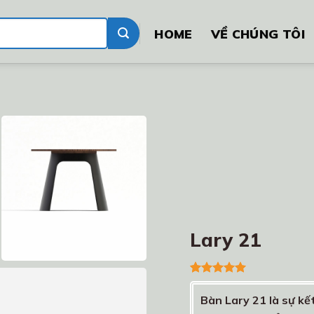
HOME
VỀ CHÚNG TÔI
Lary 21
5.00
1
trên 5
dựa trên
Bàn Lary 21 là sự kế
đánh giá