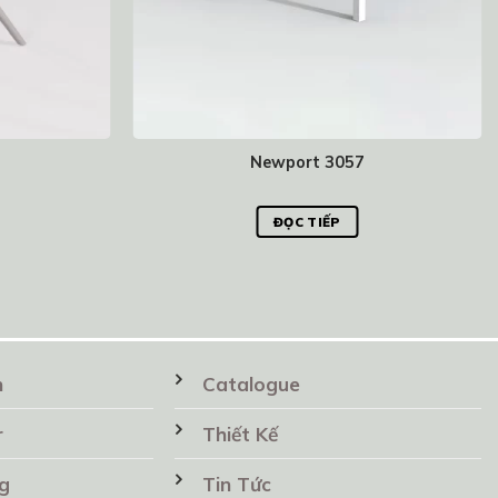
Newport 3057
ĐỌC TIẾP
n
Catalogue
r
Thiết Kế
g
Tin Tức