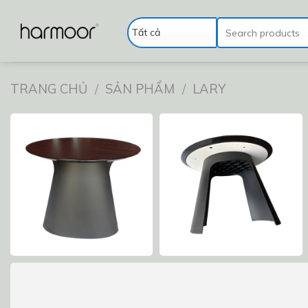
Chuyển
đến
Tìm
kiếm:
nội
dung
TRANG CHỦ
/
SẢN PHẨM
/
LARY