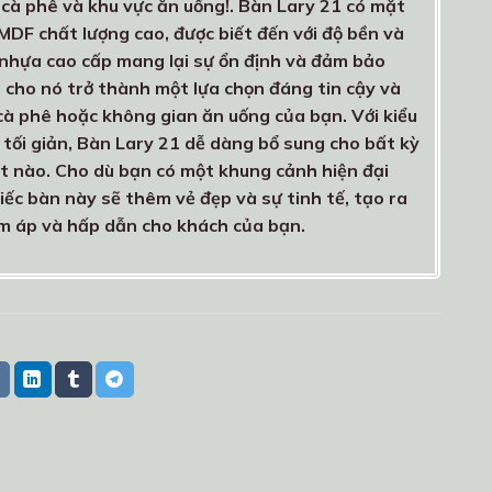
cà phê và khu vực ăn uống!. Bàn Lary 21 có mặt
DF chất lượng cao, được biết đến với độ bền và
nhựa cao cấp mang lại sự ổn định và đảm bảo
àm cho nó trở thành một lựa chọn đáng tin cậy và
à phê hoặc không gian ăn uống của bạn. Với kiểu
 tối giản, Bàn Lary 21 dễ dàng bổ sung cho bất kỳ
hất nào. Cho dù bạn có một khung cảnh hiện đại
iếc bàn này sẽ thêm vẻ đẹp và sự tinh tế, tạo ra
m áp và hấp dẫn cho khách của bạn.