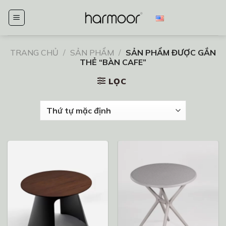
Chuyển
đến
nội
dung
TRANG CHỦ
/
SẢN PHẨM
/
SẢN PHẨM ĐƯỢC GẮN
THẺ “BÀN CAFE”
LỌC