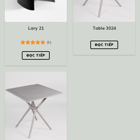
Lary 21
Table 3024
(1)
ĐỌC TIẾP
Được xếp
hạng
5.00
ĐỌC TIẾP
5 sao