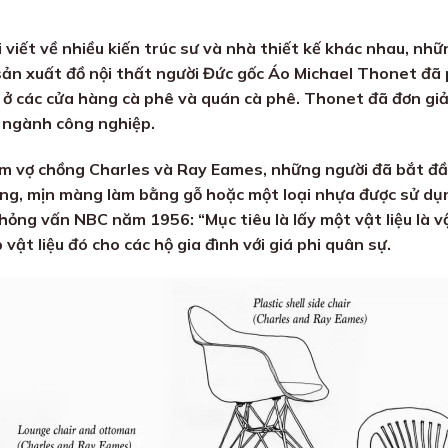
iết về nhiều kiến ​​trúc sư và nhà thiết kế khác nhau, nhữn
ản xuất đồ nội thất người Đức gốc Áo Michael Thonet đã p
 ở các cửa hàng cà phê và quán cà phê. Thonet đã đơn giả
 ngành công nghiệp.
m vợ chồng Charles và Ray Eames, những người đã bắt đầ
óng, mịn màng làm bằng gỗ hoặc một loại nhựa được sử dụ
hỏng vấn NBC năm 1956: “Mục tiêu là lấy một vật liệu là vậ
vật liệu đó cho các hộ gia đình với giá phi quân sự.