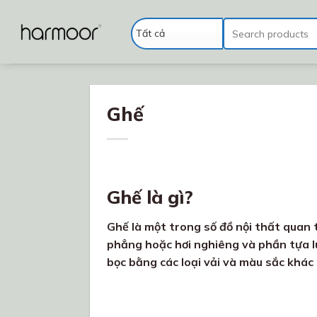
Chuyển
đến
Tìm
kiếm:
nội
dung
Ghế
Ghế là gì?
Ghế là một trong số đồ nội thất quan
phẳng hoặc hơi nghiêng và phần tựa lư
bọc bằng các loại vải và màu sắc khác