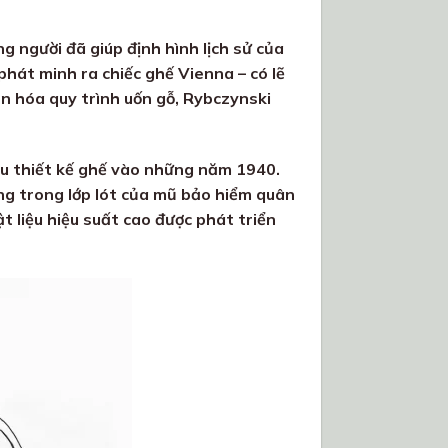
g người đã giúp định hình lịch sử của
hát minh ra chiếc ghế Vienna – có lẽ
n hóa quy trình uốn gỗ, Rybczynski
u thiết kế ghế vào những năm 1940.
ng trong lớp lót của mũ bảo hiểm quân
t liệu hiệu suất cao được phát triển