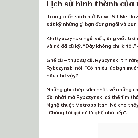
Lịch sử hình thành của 
Trong cuốn sách mới Now I Sit Me Down
sát kỹ những gì bạn đang ngồi và bạn sẽ
Khi Rybczynski ngồi viết, ông viết tr
và nó đã cũ kỹ. “Đây không chỉ là tôi,”
Ghế cũ – thực sự cũ. Rybcynski tin rằng
Rybczynski nói: “Có nhiều lúc bạn muốn
hậu như vậy?
Những ghi chép sớm nhất về những chiế
đời nhất mà Rybczynski có thể tìm th
Nghệ thuật Metropolitan. Nó cho thấy
“Chúng tôi gọi nó là ghế nhà bếp”.