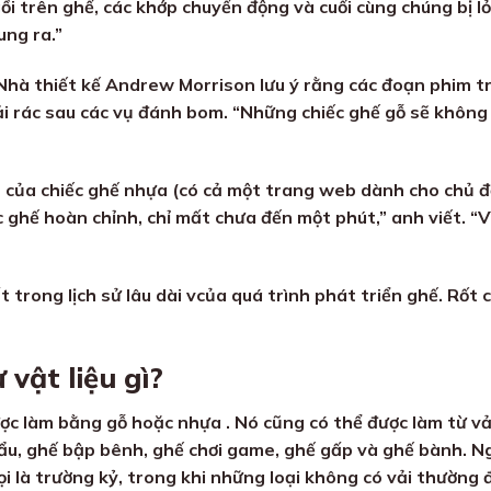
ngồi trên ghế, các khớp chuyển động và cuối cùng chúng bị l
ung ra.”
Nhà thiết kế Andrew Morrison lưu ý rằng các đoạn phim 
 rác sau các vụ đánh bom. “Những chiếc ghế gỗ sẽ không b
n của chiếc ghế nhựa (có cả một trang web dành cho chủ đ
c ghế hoàn chỉnh, chỉ mất chưa đến một phút,” anh viết. “V
 trong lịch sử lâu dài vcủa quá trình phát triển ghế. Rốt c
vật liệu gì?
 làm bằng gỗ hoặc nhựa . Nó cũng có thể được làm từ vải, 
u, ghế bập bênh, ghế chơi game, ghế gấp và ghế bành. Ngo
i là trường kỷ, trong khi những loại không có vải thường đ