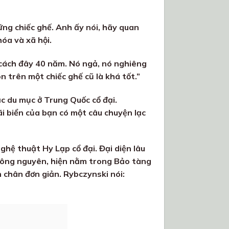
ững chiếc ghế. Anh ấy nói, hãy quan
hóa và xã hội.
i cách đây 40 năm. Nó ngả, nó nghiêng
òn trên một chiếc ghế cũ là khá tốt.”
lạc du mục ở Trung Quốc cổ đại.
bãi biển của bạn có một câu chuyện lạc
hệ thuật Hy Lạp cổ đại. Đại diện lâu
 Công nguyên, hiện nằm trong Bảo tàng
 chân đơn giản. Rybczynski nói: