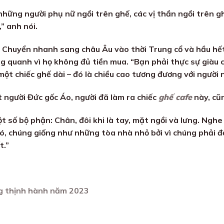
hững người phụ nữ ngồi trên ghế, các vị thần ngồi trên gh
” anh nói.
 Chuyển nhanh sang châu Âu vào thời Trung cổ và hầu hết
ung quanh vì họ không đủ tiền mua. “Bạn phải thực sự giàu
ột chiếc ghế dài – đó là chiều cao tương đương với người n
 người Đức gốc Áo, người đã làm ra chiếc
ghế cafe
này, cũn
t số bộ phận: Chân, đôi khi là tay, mặt ngồi và lưng. Nghe
ó, chúng giống như những tòa nhà nhỏ bởi vì chúng phải đ
t.”
ng thịnh hành năm 2023