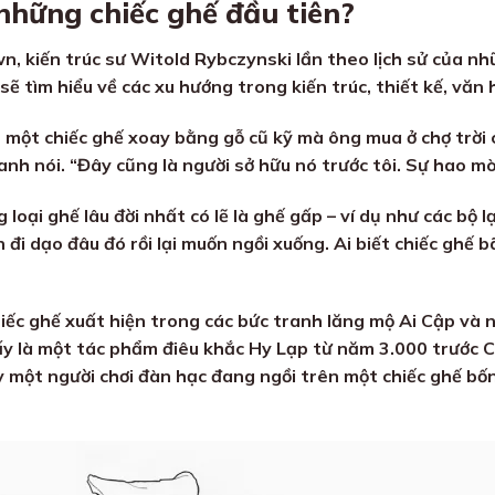
những chiếc ghế đầu tiên?
, kiến ​​trúc sư Witold Rybczynski lần theo lịch sử của nh
 tìm hiểu về các xu hướng trong kiến ​​trúc, thiết kế, văn 
ên một chiếc ghế xoay bằng gỗ cũ kỹ mà ông mua ở chợ trờ
 anh nói. “Đây cũng là người sở hữu nó trước tôi. Sự hao m
 loại ghế lâu đời nhất có lẽ là ghế gấp – ví dụ như các bộ 
 đi dạo đâu đó rồi lại muốn ngồi xuống. Ai biết chiếc ghế 
c ghế xuất hiện trong các bức tranh lăng mộ Ai Cập và ng
ấy là một tác phẩm điêu khắc Hy Lạp từ năm 3.000 trước
 một người chơi đàn hạc đang ngồi trên một chiếc ghế bốn