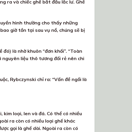
ỏng ra và chiếc ghế bắt đầu lắc lư. Ghế
truyền hình thường cho thấy những
ao giờ tồn tại sau vụ nổ, chúng sẽ bị
ề đó) là nhờ khuôn “đơn khối”. “Toàn
ì nguyên liệu thô tương đối rẻ nên chi
uộc, Rybczynski chỉ ra: “Vấn đề ngồi là
kim loại, len và đá. Có thể có nhiều
ài ra còn có nhiều loại ghế khác
ược gọi là ghế dài. Ngoài ra còn có