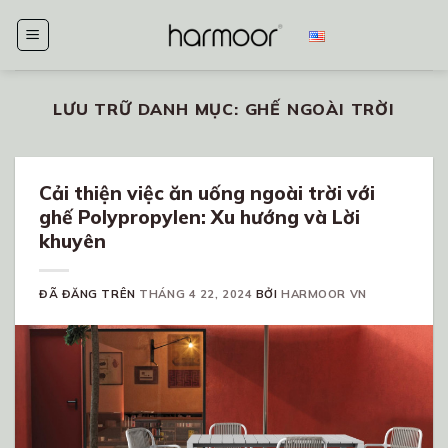
Chuyển
đến
nội
dung
LƯU TRỮ DANH MỤC:
GHẾ NGOÀI TRỜI
Cải thiện việc ăn uống ngoài trời với
ghế Polypropylen: Xu hướng và Lời
khuyên
ĐÃ ĐĂNG TRÊN
THÁNG 4 22, 2024
BỞI
HARMOOR VN