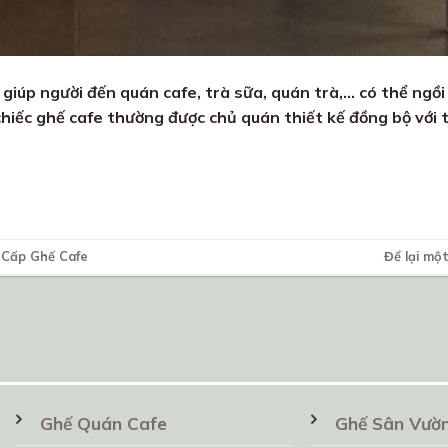
 giúp người đến quán cafe, trà sữa, quán trà,… có thể ngồi
chiếc ghế cafe thường được chủ quán thiết kế đồng bộ với 
 Cấp Ghế Cafe
Để lại một
Ghế Quán Cafe
Ghế Sân Vườ