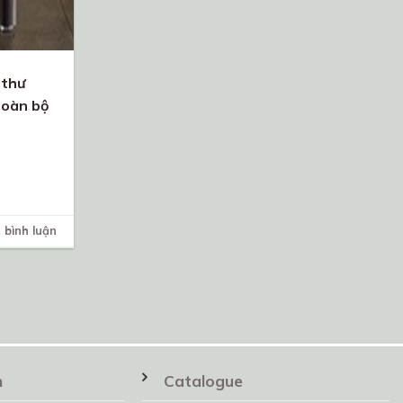
 thư
toàn bộ
 bình luận
n
Catalogue