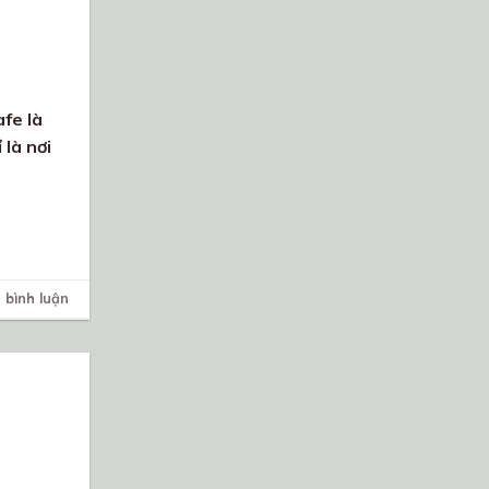
afe là
là nơi
 bình luận