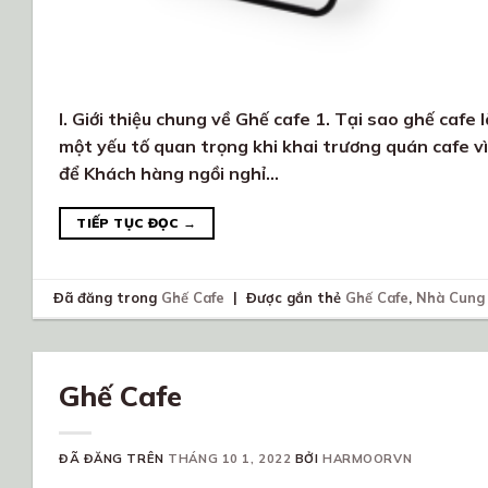
I. Giới thiệu chung về Ghế cafe 1. Tại sao ghế cafe
một yếu tố quan trọng khi khai trương quán cafe v
để Khách hàng ngồi nghỉ…
TIẾP TỤC ĐỌC
→
Đã đăng trong
Ghế Cafe
|
Được gắn thẻ
Ghế Cafe
,
Nhà Cung
Ghế Cafe
ĐÃ ĐĂNG TRÊN
THÁNG 10 1, 2022
BỞI
HARMOORVN