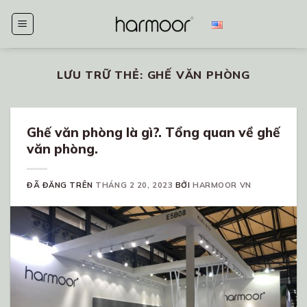
Chuyển
đến
nội
dung
LƯU TRỮ THẺ:
GHẾ VĂN PHÒNG
Ghế văn phòng là gì?. Tổng quan về ghế
văn phòng.
ĐÃ ĐĂNG TRÊN
THÁNG 2 20, 2023
BỞI
HARMOOR VN