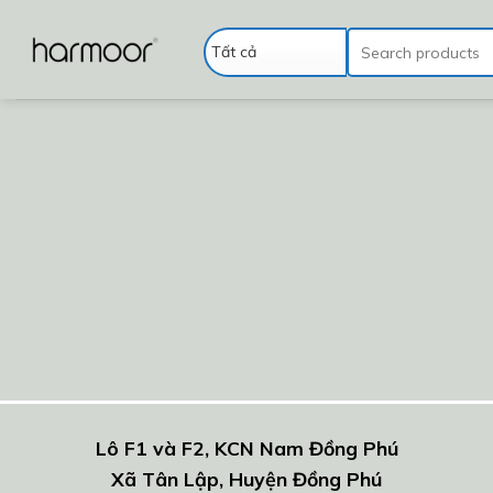
Chuyển
đến
Tìm
kiếm:
nội
dung
Lô F1 và F2, KCN Nam Đồng Phú
Xã Tân Lập, Huyện Đồng Phú