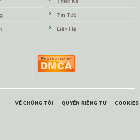
r
Thiết Kế
g
Tin Tức
n
Liên Hệ
VỀ CHÚNG TÔI
QUYỀN RIÊNG TƯ
COOKIES